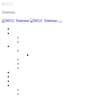
W
G
C
Sistemas
Página Inicial
Empresa
Quem Somos
Trabalhe Conosco
Produtos
ERP - WGC
Módulos
W-SAC
W-YOU
W-PAC
Centro de Provas
Blog
Contato
Área do Cliente
Base de Conhecimento
Suporte