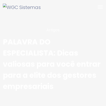
Artigos
PALAVRA DO
ESPECIALISTA: Dicas
valiosas para você entrar
para a elite dos gestores
empresariais